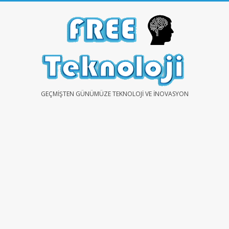
Skip
to
content
FREE
GEÇMIŞTEN GÜNÜMÜZE TEKNOLOJI VE İNOVASYON
TEKNOLOJİ