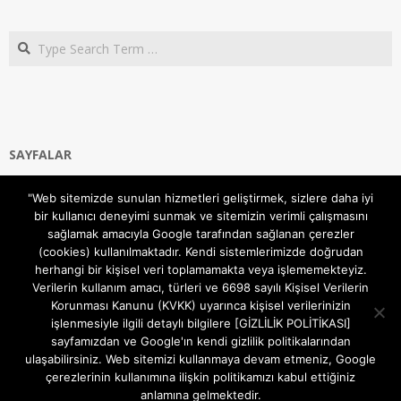
Search
SAYFALAR
Ana Sayfa
"Web sitemizde sunulan hizmetleri geliştirmek, sizlere daha iyi
Gizlilik ve Çerezler (Cookies) Politikası
bir kullanıcı deneyimi sunmak ve sitemizin verimli çalışmasını
Hakkımızda
sağlamak amacıyla Google tarafından sağlanan çerezler
İletişim Kanalları
(cookies) kullanılmaktadır. Kendi sistemlerimizde doğrudan
MODEM KURULUM
herhangi bir kişisel veri toplamamakta veya işlememekteyiz.
Verilerin kullanım amacı, türleri ve 6698 sayılı Kişisel Verilerin
TEKNİK DESTEK
Korunması Kanunu (KVKK) uyarınca kişisel verilerinizin
TELEVİZYON SİSTEMLERİ
işlenmesiyle ilgili detaylı bilgilere [GİZLİLİK POLİTİKASI]
sayfamızdan ve Google'ın kendi gizlilik politikalarından
ulaşabilirsiniz. Web sitemizi kullanmaya devam etmeniz, Google
çerezlerinin kullanımına ilişkin politikamızı kabul ettiğiniz
anlamına gelmektedir.