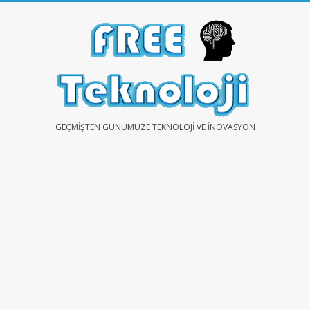
Skip
to
content
FREE
GEÇMIŞTEN GÜNÜMÜZE TEKNOLOJI VE İNOVASYON
TEKNOLOJİ