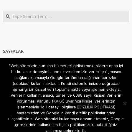
Search
SAYFALAR
Ana Sayfa
"Web sitemizde sunulan hizmetleri geliştirmek, sizlere daha iyi
Gizlilik ve Çerezler (Cookies) Politikası
bir kullanıcı deneyimi sunmak ve sitemizin verimli çalışmasını
Hakkımızda
sağlamak amacıyla Google tarafından sağlanan çerezler
İletişim Kanalları
(cookies) kullanılmaktadır. Kendi sistemlerimizde doğrudan
MODEM KURULUM
herhangi bir kişisel veri toplamamakta veya işlememekteyiz.
Verilerin kullanım amacı, türleri ve 6698 sayılı Kişisel Verilerin
TEKNİK DESTEK
Korunması Kanunu (KVKK) uyarınca kişisel verilerinizin
TELEVİZYON SİSTEMLERİ
işlenmesiyle ilgili detaylı bilgilere [GİZLİLİK POLİTİKASI]
sayfamızdan ve Google'ın kendi gizlilik politikalarından
ulaşabilirsiniz. Web sitemizi kullanmaya devam etmeniz, Google
çerezlerinin kullanımına ilişkin politikamızı kabul ettiğiniz
anlamına gelmektedir.