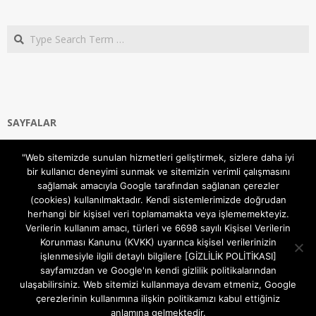
Search
SAYFALAR
Ana Sayfa
"Web sitemizde sunulan hizmetleri geliştirmek, sizlere daha iyi
Gizlilik ve Çerezler (Cookies) Politikası
bir kullanıcı deneyimi sunmak ve sitemizin verimli çalışmasını
Hakkımızda
sağlamak amacıyla Google tarafından sağlanan çerezler
İletişim Kanalları
(cookies) kullanılmaktadır. Kendi sistemlerimizde doğrudan
MODEM KURULUM
herhangi bir kişisel veri toplamamakta veya işlememekteyiz.
Verilerin kullanım amacı, türleri ve 6698 sayılı Kişisel Verilerin
TEKNİK DESTEK
Korunması Kanunu (KVKK) uyarınca kişisel verilerinizin
TELEVİZYON SİSTEMLERİ
işlenmesiyle ilgili detaylı bilgilere [GİZLİLİK POLİTİKASI]
sayfamızdan ve Google'ın kendi gizlilik politikalarından
ulaşabilirsiniz. Web sitemizi kullanmaya devam etmeniz, Google
çerezlerinin kullanımına ilişkin politikamızı kabul ettiğiniz
anlamına gelmektedir.