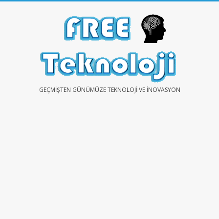
Skip
to
content
FREE
GEÇMIŞTEN GÜNÜMÜZE TEKNOLOJI VE İNOVASYON
TEKNOLOJİ