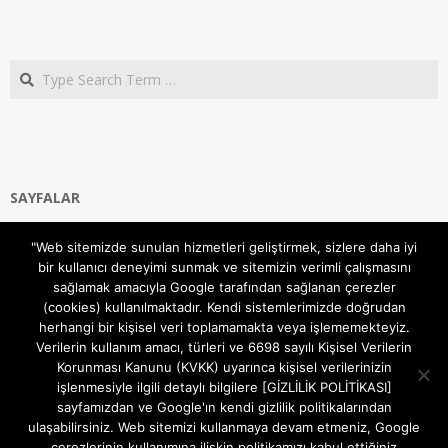
Search
SAYFALAR
Ana Sayfa
"Web sitemizde sunulan hizmetleri geliştirmek, sizlere daha iyi
Gizlilik ve Çerezler (Cookies) Politikası
bir kullanıcı deneyimi sunmak ve sitemizin verimli çalışmasını
Hakkımızda
sağlamak amacıyla Google tarafından sağlanan çerezler
İletişim Kanalları
(cookies) kullanılmaktadır. Kendi sistemlerimizde doğrudan
MODEM KURULUM
herhangi bir kişisel veri toplamamakta veya işlememekteyiz.
Verilerin kullanım amacı, türleri ve 6698 sayılı Kişisel Verilerin
TEKNİK DESTEK
Korunması Kanunu (KVKK) uyarınca kişisel verilerinizin
TELEVİZYON SİSTEMLERİ
işlenmesiyle ilgili detaylı bilgilere [GİZLİLİK POLİTİKASI]
sayfamızdan ve Google'ın kendi gizlilik politikalarından
ulaşabilirsiniz. Web sitemizi kullanmaya devam etmeniz, Google
çerezlerinin kullanımına ilişkin politikamızı kabul ettiğiniz