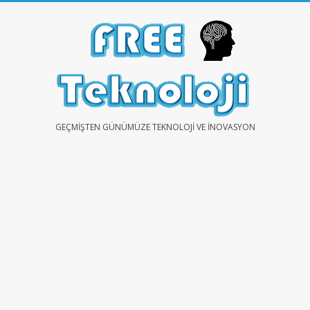
Skip
to
content
FREE
GEÇMIŞTEN GÜNÜMÜZE TEKNOLOJI VE İNOVASYON
TEKNOLOJİ