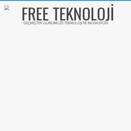
Skip
to
content
FREE
GEÇMIŞTEN GÜNÜMÜZE TEKNOLOJI VE İNOVASYON
TEKNOLOJİ