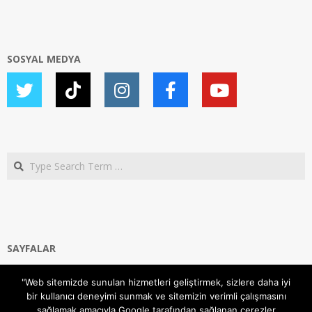
SOSYAL MEDYA
Search
SAYFALAR
Ana Sayfa
"Web sitemizde sunulan hizmetleri geliştirmek, sizlere daha iyi
Gizlilik ve Çerezler (Cookies) Politikası
bir kullanıcı deneyimi sunmak ve sitemizin verimli çalışmasını
Hakkımızda
sağlamak amacıyla Google tarafından sağlanan çerezler