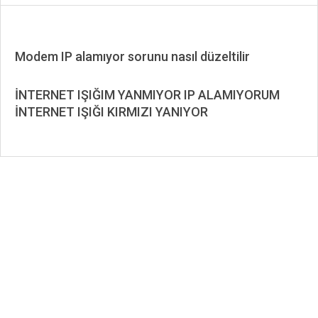
Modem IP alamıyor sorunu nasıl düzeltilir
2026-
07-
İNTERNET IŞIĞIM YANMIYOR IP ALAMIYORUM
10
İNTERNET IŞIĞI KIRMIZI YANIYOR
2020-
10-
04