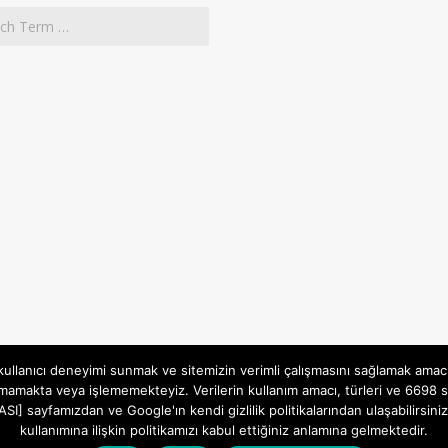
 kullanıcı deneyimi sunmak ve sitemizin verimli çalışmasını sağlamak amac
mamakta veya işlememekteyiz. Verilerin kullanım amacı, türleri ve 6698 sa
İTİKASI] sayfamızdan ve Google'ın kendi gizlilik politikalarından ulaşabili
kullanımına ilişkin politikamızı kabul ettiğiniz anlamına gelmektedir.