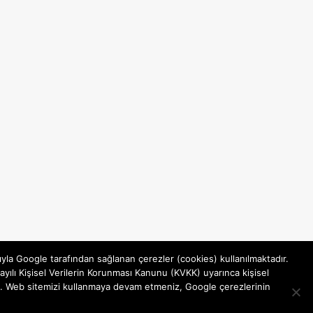
ıyla Google tarafından sağlanan çerezler (cookies) kullanılmaktadır.
yılı Kişisel Verilerin Korunması Kanunu (KVKK) uyarınca kişisel
rsiniz. Web sitemizi kullanmaya devam etmeniz, Google çerezlerinin