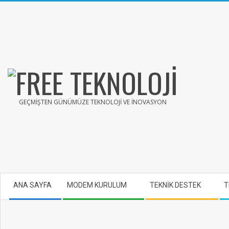
Skip
to
content
FREE
GEÇMIŞTEN GÜNÜMÜZE TEKNOLOJI VE İNOVASYON
TEKNOLOJİ
Secondary
ANA SAYFA
MODEM KURULUM
TEKNİK DESTEK
T
Navigation
Menu