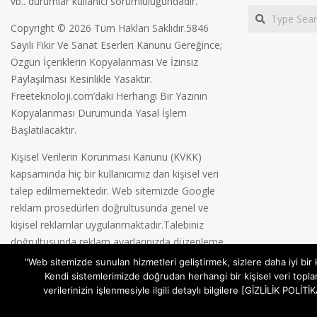
vb.. durumlar kullanıcı sorumluluğundadır.
Search
Copyright © 2026 Tüm Hakları Saklıdır.5846
Sayılı Fikir Ve Sanat Eserleri Kanunu Gereğince;
Özgün İçeriklerin Kopyalanması Ve İzinsiz
Paylaşılması Kesinlikle Yasaktır.
Freeteknoloji.com’daki Herhangi Bir Yazının
Kopyalanması Durumunda Yasal İşlem
Başlatılacaktır.
Kişisel Verilerin Korunması Kanunu (KVKK)
kapsamında hiç bir kullanıcımız dan kişisel veri
talep edilmemektedir. Web sitemizde Google
reklam prosedürleri doğrultusunda genel ve
kişisel reklamlar uygulanmaktadır.Talebiniz
doğrultusunda reklam ayarlarınızda düzenleme
yapabilirsiniz.
Gizlilik Politikamız
"Web sitemizde sunulan hizmetleri geliştirmek, sizlere daha iyi bir
Kendi sistemlerimizde doğrudan herhangi bir kişisel veri topla
verilerinizin işlenmesiyle ilgili detaylı bilgilere [GİZLİLİK POL