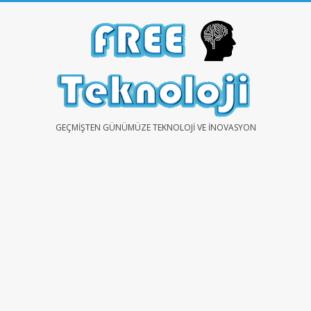
Skip
to
content
FREE
GEÇMIŞTEN GÜNÜMÜZE TEKNOLOJI VE İNOVASYON
TEKNOLOJİ