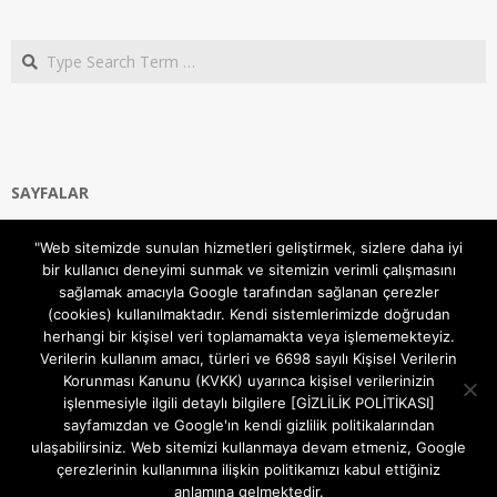
Search
SAYFALAR
Ana Sayfa
"Web sitemizde sunulan hizmetleri geliştirmek, sizlere daha iyi
Gizlilik ve Çerezler (Cookies) Politikası
bir kullanıcı deneyimi sunmak ve sitemizin verimli çalışmasını
Hakkımızda
sağlamak amacıyla Google tarafından sağlanan çerezler
İletişim Kanalları
(cookies) kullanılmaktadır. Kendi sistemlerimizde doğrudan
MODEM KURULUM
herhangi bir kişisel veri toplamamakta veya işlememekteyiz.
Verilerin kullanım amacı, türleri ve 6698 sayılı Kişisel Verilerin
TEKNİK DESTEK
Korunması Kanunu (KVKK) uyarınca kişisel verilerinizin
TELEVİZYON SİSTEMLERİ
işlenmesiyle ilgili detaylı bilgilere [GİZLİLİK POLİTİKASI]
sayfamızdan ve Google'ın kendi gizlilik politikalarından
ulaşabilirsiniz. Web sitemizi kullanmaya devam etmeniz, Google
çerezlerinin kullanımına ilişkin politikamızı kabul ettiğiniz
anlamına gelmektedir.