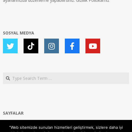
ayarlarınızda düzenleme yapabilirsiniz.
Gizlilik Politikamız
SOSYAL MEDYA
Search
SAYFALAR
Ana Sayfa
"Web sitemizde sunulan hizmetleri geliştirmek, sizlere daha iyi
Gizlilik ve Çerezler (Cookies) Politikası