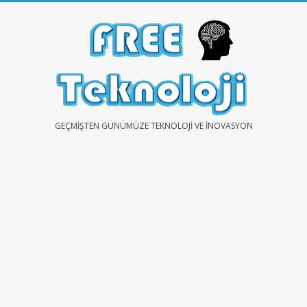
Skip
to
content
FREE
GEÇMIŞTEN GÜNÜMÜZE TEKNOLOJI VE İNOVASYON
TEKNOLOJİ