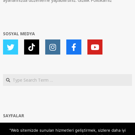
ayarlarınızda düzenleme yapabilirsiniz.
Gizlilik Politikamız
SOSYAL MEDYA
Search
SAYFALAR
Ana Sayfa
"Web sitemizde sunulan hizmetleri geliştirmek, sizlere daha iyi
Gizlilik ve Çerezler (Cookies) Politikası