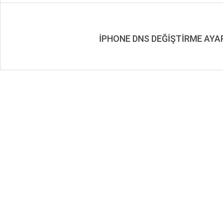
İPHONE DNS DEĞİŞTİRME AYA
2019-
08-
18