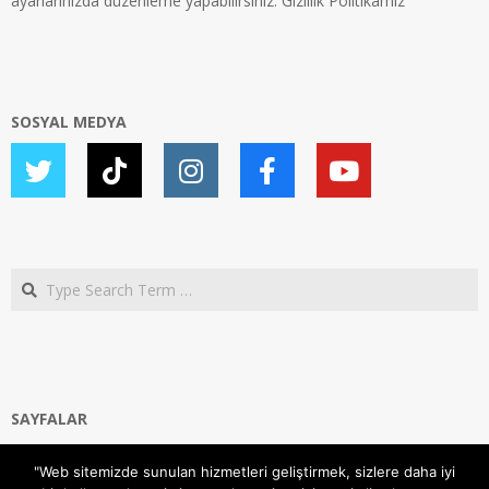
ayarlarınızda düzenleme yapabilirsiniz.
Gizlilik Politikamız
SOSYAL MEDYA
Search
SAYFALAR
Ana Sayfa
"Web sitemizde sunulan hizmetleri geliştirmek, sizlere daha iyi
Gizlilik ve Çerezler (Cookies) Politikası