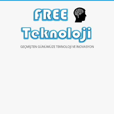
Skip
to
content
FREE
GEÇMIŞTEN GÜNÜMÜZE TEKNOLOJI VE İNOVASYON
TEKNOLOJİ