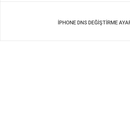
İPHONE DNS DEĞİŞTİRME AYA
2019-
08-
18