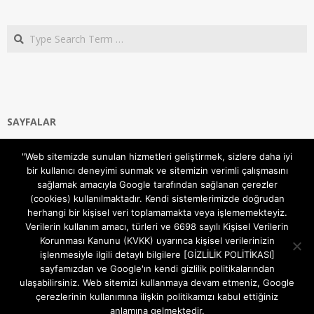
Search
SAYFALAR
Ana Sayfa
"Web sitemizde sunulan hizmetleri geliştirmek, sizlere daha iyi
Gizlilik ve Çerezler (Cookies) Politikası
bir kullanıcı deneyimi sunmak ve sitemizin verimli çalışmasını
Hakkımızda
sağlamak amacıyla Google tarafından sağlanan çerezler
İletişim Kanalları
(cookies) kullanılmaktadır. Kendi sistemlerimizde doğrudan
MODEM KURULUM
herhangi bir kişisel veri toplamamakta veya işlememekteyiz.
Verilerin kullanım amacı, türleri ve 6698 sayılı Kişisel Verilerin
TEKNİK DESTEK
Korunması Kanunu (KVKK) uyarınca kişisel verilerinizin
TELEVİZYON SİSTEMLERİ
işlenmesiyle ilgili detaylı bilgilere [GİZLİLİK POLİTİKASI]
sayfamızdan ve Google'ın kendi gizlilik politikalarından
ulaşabilirsiniz. Web sitemizi kullanmaya devam etmeniz, Google
çerezlerinin kullanımına ilişkin politikamızı kabul ettiğiniz
anlamına gelmektedir.