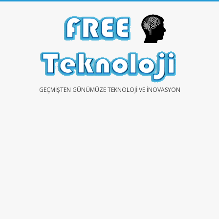
Skip
to
content
FREE
GEÇMIŞTEN GÜNÜMÜZE TEKNOLOJI VE İNOVASYON
TEKNOLOJİ