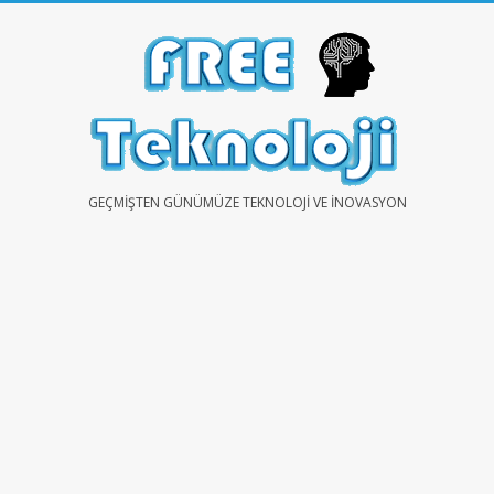
Skip
to
content
FREE
GEÇMIŞTEN GÜNÜMÜZE TEKNOLOJI VE İNOVASYON
TEKNOLOJİ