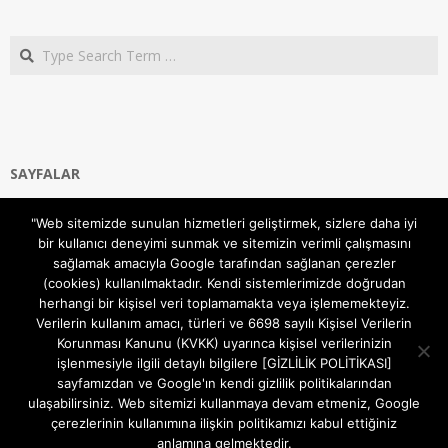
Search
SAYFALAR
Ana Sayfa
"Web sitemizde sunulan hizmetleri geliştirmek, sizlere daha iyi
Gizlilik ve Çerezler (Cookies) Politikası
bir kullanıcı deneyimi sunmak ve sitemizin verimli çalışmasını
Hakkımızda
sağlamak amacıyla Google tarafından sağlanan çerezler
İletişim Kanalları
(cookies) kullanılmaktadır. Kendi sistemlerimizde doğrudan
MODEM KURULUM
herhangi bir kişisel veri toplamamakta veya işlememekteyiz.
Verilerin kullanım amacı, türleri ve 6698 sayılı Kişisel Verilerin
TEKNİK DESTEK
Korunması Kanunu (KVKK) uyarınca kişisel verilerinizin
TELEVİZYON SİSTEMLERİ
işlenmesiyle ilgili detaylı bilgilere [GİZLİLİK POLİTİKASI]
sayfamızdan ve Google'ın kendi gizlilik politikalarından
ulaşabilirsiniz. Web sitemizi kullanmaya devam etmeniz, Google
çerezlerinin kullanımına ilişkin politikamızı kabul ettiğiniz
anlamına gelmektedir.