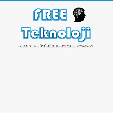
Skip
to
content
FREE
GEÇMIŞTEN GÜNÜMÜZE TEKNOLOJI VE İNOVASYON
TEKNOLOJİ