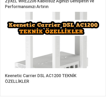
ZyXEL WRE2206 Kablosuz Ağınızı Genişletin ve
Performansınızı Artırın
2024-
12-
25
Keenetic Carrier DSL AC1200 TEKNİK
ÖZELLİKLER
2023-
05-
26