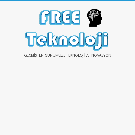
Skip
to
content
FREE
GEÇMIŞTEN GÜNÜMÜZE TEKNOLOJI VE İNOVASYON
TEKNOLOJİ