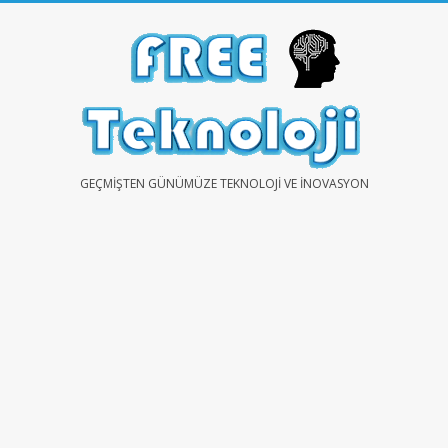
Skip
to
content
FREE
GEÇMIŞTEN GÜNÜMÜZE TEKNOLOJI VE İNOVASYON
TEKNOLOJİ