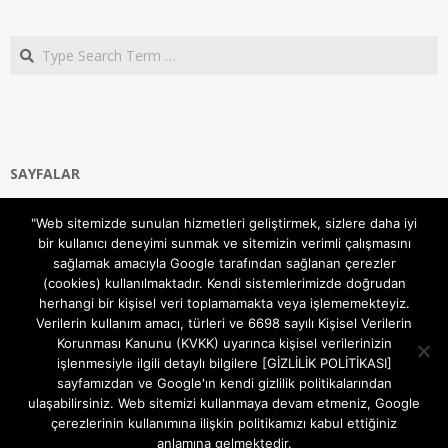
Search
SAYFALAR
Ana Sayfa
"Web sitemizde sunulan hizmetleri geliştirmek, sizlere daha iyi
Gizlilik ve Çerezler (Cookies) Politikası
bir kullanıcı deneyimi sunmak ve sitemizin verimli çalışmasını
Hakkımızda
sağlamak amacıyla Google tarafından sağlanan çerezler
İletişim Kanalları
(cookies) kullanılmaktadır. Kendi sistemlerimizde doğrudan
MODEM KURULUM
herhangi bir kişisel veri toplamamakta veya işlememekteyiz.
Verilerin kullanım amacı, türleri ve 6698 sayılı Kişisel Verilerin
TEKNİK DESTEK
Korunması Kanunu (KVKK) uyarınca kişisel verilerinizin
TELEVİZYON SİSTEMLERİ
işlenmesiyle ilgili detaylı bilgilere [GİZLİLİK POLİTİKASI]
sayfamızdan ve Google'ın kendi gizlilik politikalarından
ulaşabilirsiniz. Web sitemizi kullanmaya devam etmeniz, Google
çerezlerinin kullanımına ilişkin politikamızı kabul ettiğiniz
anlamına gelmektedir.