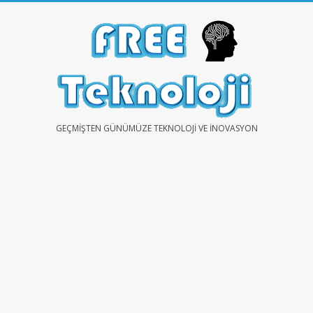
Skip
to
content
FREE
GEÇMIŞTEN GÜNÜMÜZE TEKNOLOJI VE İNOVASYON
TEKNOLOJİ