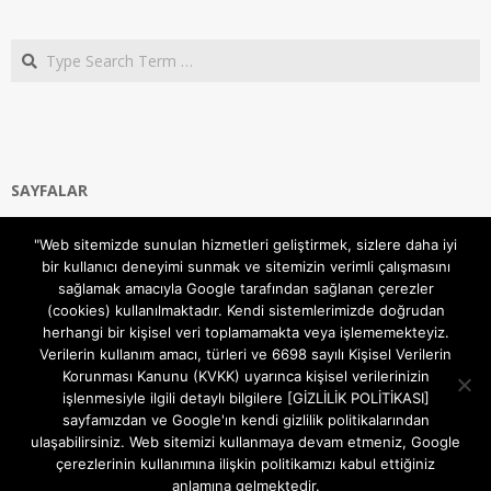
Search
SAYFALAR
Ana Sayfa
"Web sitemizde sunulan hizmetleri geliştirmek, sizlere daha iyi
Gizlilik ve Çerezler (Cookies) Politikası
bir kullanıcı deneyimi sunmak ve sitemizin verimli çalışmasını
Hakkımızda
sağlamak amacıyla Google tarafından sağlanan çerezler
İletişim Kanalları
(cookies) kullanılmaktadır. Kendi sistemlerimizde doğrudan
MODEM KURULUM
herhangi bir kişisel veri toplamamakta veya işlememekteyiz.
Verilerin kullanım amacı, türleri ve 6698 sayılı Kişisel Verilerin
TEKNİK DESTEK
Korunması Kanunu (KVKK) uyarınca kişisel verilerinizin
TELEVİZYON SİSTEMLERİ
işlenmesiyle ilgili detaylı bilgilere [GİZLİLİK POLİTİKASI]
sayfamızdan ve Google'ın kendi gizlilik politikalarından
ulaşabilirsiniz. Web sitemizi kullanmaya devam etmeniz, Google
çerezlerinin kullanımına ilişkin politikamızı kabul ettiğiniz
anlamına gelmektedir.