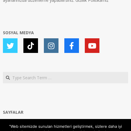
ayarlarınızda düzenleme yapabilirsiniz.
Gizlilik Politikamız
SOSYAL MEDYA
Search
SAYFALAR
Ana Sayfa
"Web sitemizde sunulan hizmetleri geliştirmek, sizlere daha iyi
Gizlilik ve Çerezler (Cookies) Politikası