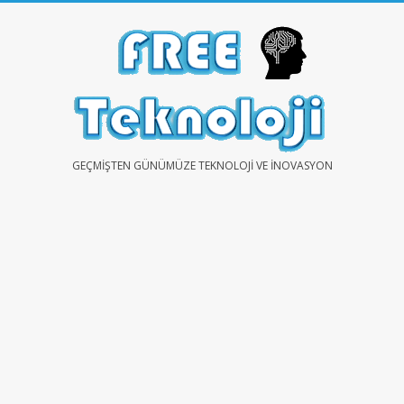
Skip
to
content
FREE
GEÇMIŞTEN GÜNÜMÜZE TEKNOLOJI VE İNOVASYON
TEKNOLOJİ