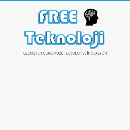
Skip
to
content
FREE
GEÇMIŞTEN GÜNÜMÜZE TEKNOLOJI VE İNOVASYON
TEKNOLOJİ