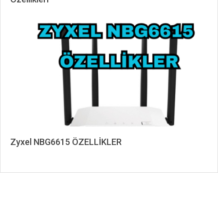
2026-
06-
23
Zyxel NBG6615 ÖZELLİKLER
2024-
03-
09