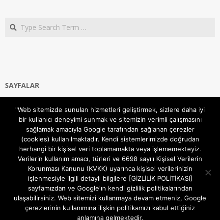
Search
SAYFALAR
Ana Sayfa
"Web sitemizde sunulan hizmetleri geliştirmek, sizlere daha iyi
Gizlilik ve Çerezler (Cookies) Politikası
bir kullanıcı deneyimi sunmak ve sitemizin verimli çalışmasını
Hakkımızda
sağlamak amacıyla Google tarafından sağlanan çerezler
İletişim Kanalları
(cookies) kullanılmaktadır. Kendi sistemlerimizde doğrudan
MODEM KURULUM
herhangi bir kişisel veri toplamamakta veya işlememekteyiz.
Verilerin kullanım amacı, türleri ve 6698 sayılı Kişisel Verilerin
TEKNİK DESTEK
Korunması Kanunu (KVKK) uyarınca kişisel verilerinizin
TELEVİZYON SİSTEMLERİ
işlenmesiyle ilgili detaylı bilgilere [GİZLİLİK POLİTİKASI]
sayfamızdan ve Google'ın kendi gizlilik politikalarından
ulaşabilirsiniz. Web sitemizi kullanmaya devam etmeniz, Google
çerezlerinin kullanımına ilişkin politikamızı kabul ettiğiniz
anlamına gelmektedir.