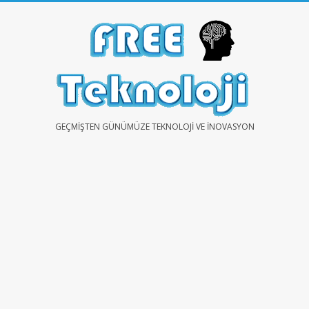
Skip
to
content
FREE
GEÇMIŞTEN GÜNÜMÜZE TEKNOLOJI VE İNOVASYON
TEKNOLOJİ