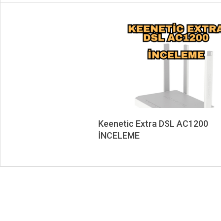
Keenetic Extra DSL AC1200
İNCELEME
2024-
03-
09