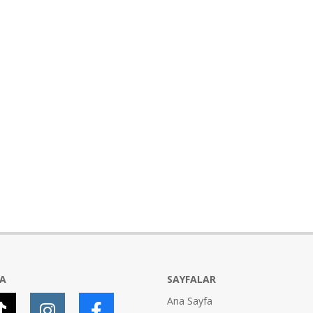
YA
SAYFALAR
Ana Sayfa