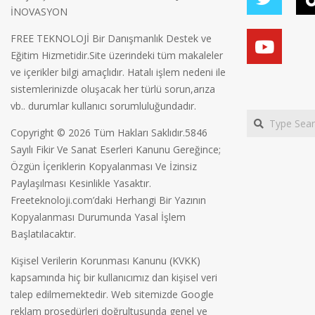
İNOVASYON
FREE TEKNOLOJİ Bir Danışmanlık Destek ve
Eğitim Hizmetidir.Site üzerindeki tüm makaleler
ve içerikler bilgi amaçlıdır. Hatalı işlem nedeni ile
sistemlerinizde oluşacak her türlü sorun,arıza
vb.. durumlar kullanıcı sorumluluğundadır.
Search
Copyright © 2026 Tüm Hakları Saklıdır.5846
Sayılı Fikir Ve Sanat Eserleri Kanunu Gereğince;
Özgün İçeriklerin Kopyalanması Ve İzinsiz
Paylaşılması Kesinlikle Yasaktır.
Freeteknoloji.com’daki Herhangi Bir Yazının
Kopyalanması Durumunda Yasal İşlem
Başlatılacaktır.
Kişisel Verilerin Korunması Kanunu (KVKK)
kapsamında hiç bir kullanıcımız dan kişisel veri
talep edilmemektedir. Web sitemizde Google
reklam prosedürleri doğrultusunda genel ve