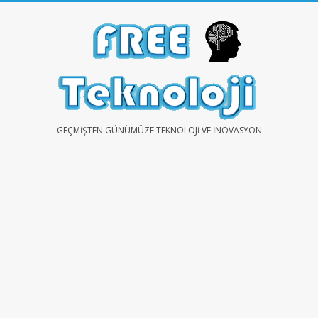
Skip
to
content
FREE
GEÇMIŞTEN GÜNÜMÜZE TEKNOLOJI VE İNOVASYON
TEKNOLOJİ