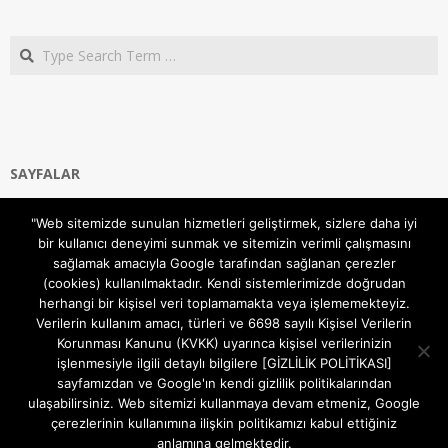
Search
SAYFALAR
Ana Sayfa
"Web sitemizde sunulan hizmetleri geliştirmek, sizlere daha iyi
Gizlilik ve Çerezler (Cookies) Politikası
bir kullanıcı deneyimi sunmak ve sitemizin verimli çalışmasını
Hakkımızda
sağlamak amacıyla Google tarafından sağlanan çerezler
İletişim Kanalları
(cookies) kullanılmaktadır. Kendi sistemlerimizde doğrudan
MODEM KURULUM
herhangi bir kişisel veri toplamamakta veya işlememekteyiz.
Verilerin kullanım amacı, türleri ve 6698 sayılı Kişisel Verilerin
TEKNİK DESTEK
Korunması Kanunu (KVKK) uyarınca kişisel verilerinizin
TELEVİZYON SİSTEMLERİ
işlenmesiyle ilgili detaylı bilgilere [GİZLİLİK POLİTİKASI]
sayfamızdan ve Google'ın kendi gizlilik politikalarından
ulaşabilirsiniz. Web sitemizi kullanmaya devam etmeniz, Google
çerezlerinin kullanımına ilişkin politikamızı kabul ettiğiniz
anlamına gelmektedir.