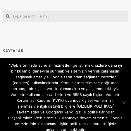
Search
SAYFALAR
Ana Sayfa
"Web sitemizde sunulan hizmetleri geliştirmek, sizlere daha iyi
Gizlilik ve Çerezler (Cookies) Politikası
bir kullanıcı deneyimi sunmak ve sitemizin verimli çalışmasını
Hakkımızda
sağlamak amacıyla Google tarafından sağlanan çerezler
İletişim Kanalları
(cookies) kullanılmaktadır. Kendi sistemlerimizde doğrudan
MODEM KURULUM
herhangi bir kişisel veri toplamamakta veya işlememekteyiz.
Verilerin kullanım amacı, türleri ve 6698 sayılı Kişisel Verilerin
TEKNİK DESTEK
Korunması Kanunu (KVKK) uyarınca kişisel verilerinizin
TELEVİZYON SİSTEMLERİ
işlenmesiyle ilgili detaylı bilgilere [GİZLİLİK POLİTİKASI]
sayfamızdan ve Google'ın kendi gizlilik politikalarından
ulaşabilirsiniz. Web sitemizi kullanmaya devam etmeniz, Google
çerezlerinin kullanımına ilişkin politikamızı kabul ettiğiniz
anlamına gelmektedir.