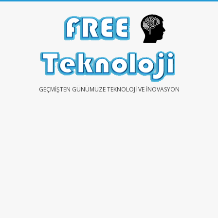
Skip
to
content
FREE
GEÇMIŞTEN GÜNÜMÜZE TEKNOLOJI VE İNOVASYON
TEKNOLOJİ