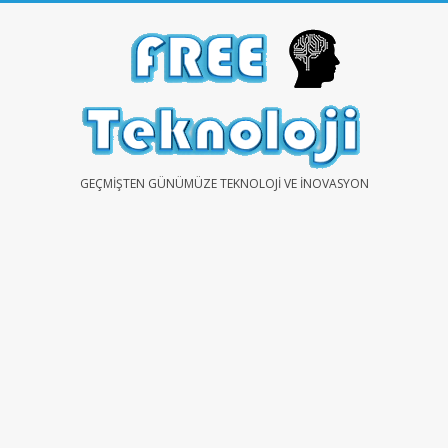
Skip
to
content
FREE
GEÇMIŞTEN GÜNÜMÜZE TEKNOLOJI VE İNOVASYON
TEKNOLOJİ