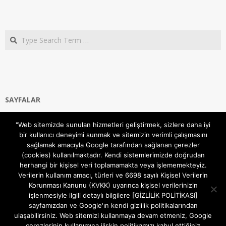
Search
SAYFALAR
Ana Sayfa
"Web sitemizde sunulan hizmetleri geliştirmek, sizlere daha iyi
Gizlilik ve Çerezler (Cookies) Politikası
bir kullanıcı deneyimi sunmak ve sitemizin verimli çalışmasını
Hakkımızda
sağlamak amacıyla Google tarafından sağlanan çerezler
İletişim Kanalları
(cookies) kullanılmaktadır. Kendi sistemlerimizde doğrudan
MODEM KURULUM
herhangi bir kişisel veri toplamamakta veya işlememekteyiz.
Verilerin kullanım amacı, türleri ve 6698 sayılı Kişisel Verilerin
TEKNİK DESTEK
Korunması Kanunu (KVKK) uyarınca kişisel verilerinizin
TELEVİZYON SİSTEMLERİ
işlenmesiyle ilgili detaylı bilgilere [GİZLİLİK POLİTİKASI]
sayfamızdan ve Google'ın kendi gizlilik politikalarından
ulaşabilirsiniz. Web sitemizi kullanmaya devam etmeniz, Google
çerezlerinin kullanımına ilişkin politikamızı kabul ettiğiniz