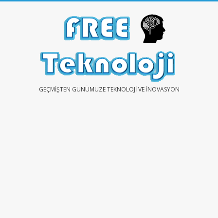
Skip
to
content
FREE
GEÇMIŞTEN GÜNÜMÜZE TEKNOLOJI VE İNOVASYON
TEKNOLOJİ