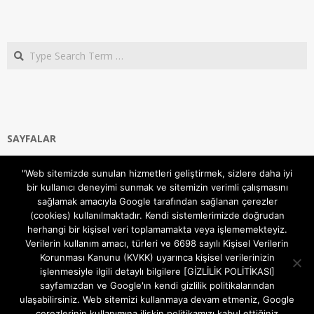
Search
SAYFALAR
Ana Sayfa
"Web sitemizde sunulan hizmetleri geliştirmek, sizlere daha iyi
Gizlilik ve Çerezler (Cookies) Politikası
bir kullanıcı deneyimi sunmak ve sitemizin verimli çalışmasını
Hakkımızda
sağlamak amacıyla Google tarafından sağlanan çerezler
İletişim Kanalları
(cookies) kullanılmaktadır. Kendi sistemlerimizde doğrudan
MODEM KURULUM
herhangi bir kişisel veri toplamamakta veya işlememekteyiz.
Verilerin kullanım amacı, türleri ve 6698 sayılı Kişisel Verilerin
TEKNİK DESTEK
Korunması Kanunu (KVKK) uyarınca kişisel verilerinizin
TELEVİZYON SİSTEMLERİ
işlenmesiyle ilgili detaylı bilgilere [GİZLİLİK POLİTİKASI]
sayfamızdan ve Google'ın kendi gizlilik politikalarından
ulaşabilirsiniz. Web sitemizi kullanmaya devam etmeniz, Google
çerezlerinin kullanımına ilişkin politikamızı kabul ettiğiniz