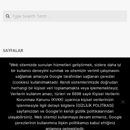
Search
SAYFALAR
Ana Sayfa
"Web sitemizde sunulan hizmetleri geliştirmek, sizlere daha iyi
Gizlilik ve Çerezler (Cookies) Politikası
bir kullanıcı deneyimi sunmak ve sitemizin verimli çalışmasını
Hakkımızda
sağlamak amacıyla Google tarafından sağlanan çerezler
İletişim Kanalları
(cookies) kullanılmaktadır. Kendi sistemlerimizde doğrudan
MODEM KURULUM
herhangi bir kişisel veri toplamamakta veya işlememekteyiz.
Verilerin kullanım amacı, türleri ve 6698 sayılı Kişisel Verilerin
TEKNİK DESTEK
Korunması Kanunu (KVKK) uyarınca kişisel verilerinizin
TELEVİZYON SİSTEMLERİ
işlenmesiyle ilgili detaylı bilgilere [GİZLİLİK POLİTİKASI]
sayfamızdan ve Google'ın kendi gizlilik politikalarından
ulaşabilirsiniz. Web sitemizi kullanmaya devam etmeniz, Google
çerezlerinin kullanımına ilişkin politikamızı kabul ettiğiniz
anlamına gelmektedir.