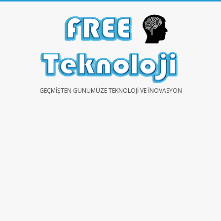
Skip
to
content
FREE
GEÇMIŞTEN GÜNÜMÜZE TEKNOLOJI VE İNOVASYON
TEKNOLOJİ