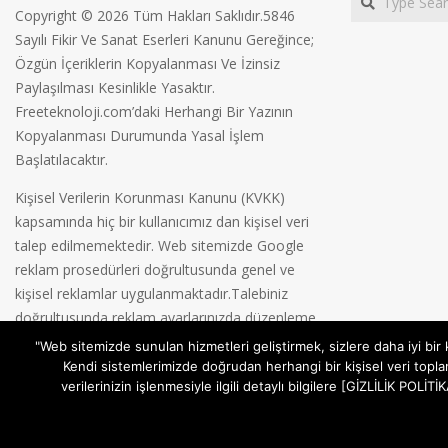
Copyright © 2026 Tüm Hakları Saklıdır.5846
Sayılı Fikir Ve Sanat Eserleri Kanunu Gereğince;
Özgün İçeriklerin Kopyalanması Ve İzinsiz
Paylaşılması Kesinlikle Yasaktır.
Freeteknoloji.com’daki Herhangi Bir Yazının
Kopyalanması Durumunda Yasal İşlem
Başlatılacaktır.
Kişisel Verilerin Korunması Kanunu (KVKK)
kapsamında hiç bir kullanıcımız dan kişisel veri
talep edilmemektedir. Web sitemizde Google
reklam prosedürleri doğrultusunda genel ve
kişisel reklamlar uygulanmaktadır.Talebiniz
doğrultusunda reklam ayarlarınızda düzenleme
yapabilirsiniz.
Gizlilik Politikamız
"Web sitemizde sunulan hizmetleri geliştirmek, sizlere daha iyi bir
Kendi sistemlerimizde doğrudan herhangi bir kişisel veri topla
verilerinizin işlenmesiyle ilgili detaylı bilgilere [GİZLİLİK POL