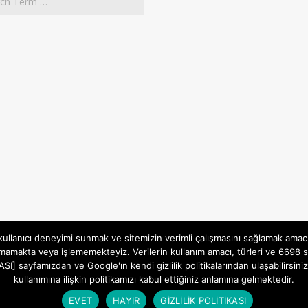
 kullanıcı deneyimi sunmak ve sitemizin verimli çalışmasını sağlamak amac
mamakta veya işlememekteyiz. Verilerin kullanım amacı, türleri ve 6698 sa
İTİKASI] sayfamızdan ve Google'ın kendi gizlilik politikalarından ulaşabili
kullanımına ilişkin politikamızı kabul ettiğiniz anlamına gelmektedir.
Gizlilik ve Çerezler (Cookies) Politikası
Designed using
Magazine Hoot
. Powered by
WordPress
.
EVET
HAYIR
GİZLİLİK POLİTİKASI