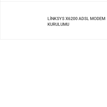
LİNKSYS X6200 ADSL MODEM
KURULUMU
2019-
11-
13