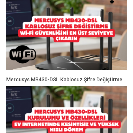
06-
23
Mercusys MB430-DSL Kablosuz Şifre Değiştirme
2026-
06-
23