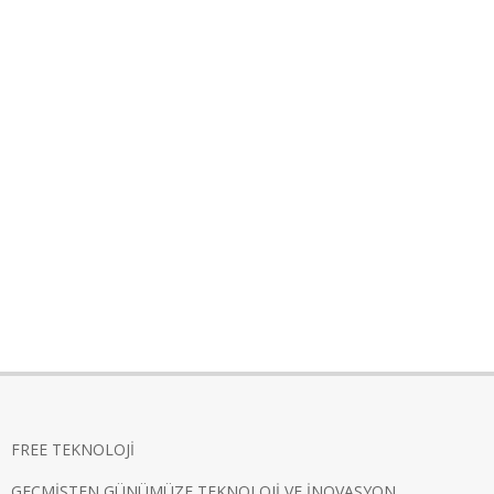
FREE TEKNOLOJİ
GEÇMİŞTEN GÜNÜMÜZE TEKNOLOJİ VE İNOVASYON