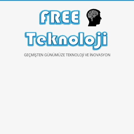
Skip
to
content
FREE
GEÇMIŞTEN GÜNÜMÜZE TEKNOLOJI VE İNOVASYON
TEKNOLOJİ