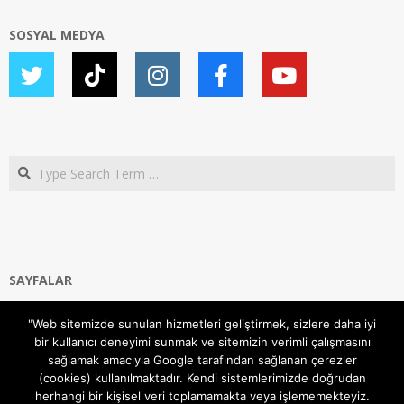
SOSYAL MEDYA
Search
SAYFALAR
Ana Sayfa
"Web sitemizde sunulan hizmetleri geliştirmek, sizlere daha iyi
Gizlilik ve Çerezler (Cookies) Politikası
bir kullanıcı deneyimi sunmak ve sitemizin verimli çalışmasını
Hakkımızda
sağlamak amacıyla Google tarafından sağlanan çerezler
İletişim Kanalları
(cookies) kullanılmaktadır. Kendi sistemlerimizde doğrudan
MODEM KURULUM
herhangi bir kişisel veri toplamamakta veya işlememekteyiz.