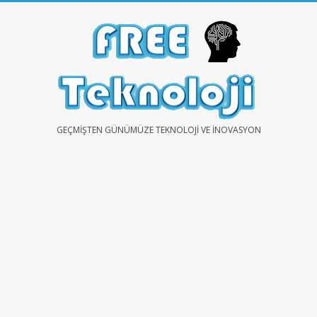
Skip
to
content
FREE
GEÇMIŞTEN GÜNÜMÜZE TEKNOLOJI VE İNOVASYON
TEKNOLOJİ