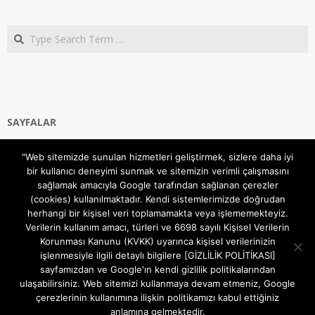
Search
SAYFALAR
Ana Sayfa
"Web sitemizde sunulan hizmetleri geliştirmek, sizlere daha iyi
Gizlilik ve Çerezler (Cookies) Politikası
bir kullanıcı deneyimi sunmak ve sitemizin verimli çalışmasını
Hakkımızda
sağlamak amacıyla Google tarafından sağlanan çerezler
İletişim Kanalları
(cookies) kullanılmaktadır. Kendi sistemlerimizde doğrudan
MODEM KURULUM
herhangi bir kişisel veri toplamamakta veya işlememekteyiz.
Verilerin kullanım amacı, türleri ve 6698 sayılı Kişisel Verilerin
TEKNİK DESTEK
Korunması Kanunu (KVKK) uyarınca kişisel verilerinizin
TELEVİZYON SİSTEMLERİ
işlenmesiyle ilgili detaylı bilgilere [GİZLİLİK POLİTİKASI]
sayfamızdan ve Google'ın kendi gizlilik politikalarından
ulaşabilirsiniz. Web sitemizi kullanmaya devam etmeniz, Google
çerezlerinin kullanımına ilişkin politikamızı kabul ettiğiniz
anlamına gelmektedir.