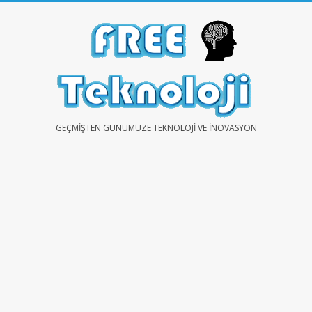
Skip
to
content
FREE
GEÇMIŞTEN GÜNÜMÜZE TEKNOLOJI VE İNOVASYON
TEKNOLOJİ