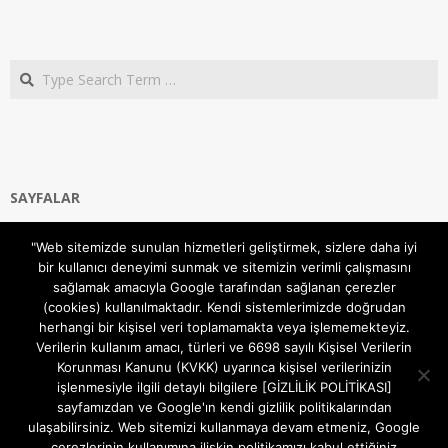
Search
SAYFALAR
Ana Sayfa
"Web sitemizde sunulan hizmetleri geliştirmek, sizlere daha iyi
Gizlilik ve Çerezler (Cookies) Politikası
bir kullanıcı deneyimi sunmak ve sitemizin verimli çalışmasını
Hakkımızda
sağlamak amacıyla Google tarafından sağlanan çerezler
İletişim Kanalları
(cookies) kullanılmaktadır. Kendi sistemlerimizde doğrudan
MODEM KURULUM
herhangi bir kişisel veri toplamamakta veya işlememekteyiz.
Verilerin kullanım amacı, türleri ve 6698 sayılı Kişisel Verilerin
TEKNİK DESTEK
Korunması Kanunu (KVKK) uyarınca kişisel verilerinizin
TELEVİZYON SİSTEMLERİ
işlenmesiyle ilgili detaylı bilgilere [GİZLİLİK POLİTİKASI]
sayfamızdan ve Google'ın kendi gizlilik politikalarından
ulaşabilirsiniz. Web sitemizi kullanmaya devam etmeniz, Google
çerezlerinin kullanımına ilişkin politikamızı kabul ettiğiniz