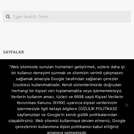
Search
SAYFALAR
Ana Sayfa
"Web sitemizde sunulan hizmetleri geliştirmek, sizlere daha iyi
Gizlilik ve Çerezler (Cookies) Politikası
bir kullanıcı deneyimi sunmak ve sitemizin verimli çalışmasını
Hakkımızda
sağlamak amacıyla Google tarafından sağlanan çerezler
İletişim Kanalları
(cookies) kullanılmaktadır. Kendi sistemlerimizde doğrudan
MODEM KURULUM
herhangi bir kişisel veri toplamamakta veya işlememekteyiz.
Verilerin kullanım amacı, türleri ve 6698 sayılı Kişisel Verilerin
TEKNİK DESTEK
Korunması Kanunu (KVKK) uyarınca kişisel verilerinizin
TELEVİZYON SİSTEMLERİ
işlenmesiyle ilgili detaylı bilgilere [GİZLİLİK POLİTİKASI]
sayfamızdan ve Google'ın kendi gizlilik politikalarından
ulaşabilirsiniz. Web sitemizi kullanmaya devam etmeniz, Google
çerezlerinin kullanımına ilişkin politikamızı kabul ettiğiniz
anlamına gelmektedir.