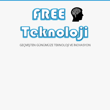
Skip
to
content
FREE
GEÇMIŞTEN GÜNÜMÜZE TEKNOLOJI VE İNOVASYON
TEKNOLOJİ