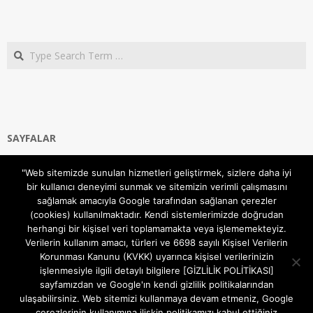
Search
SAYFALAR
Ana Sayfa
"Web sitemizde sunulan hizmetleri geliştirmek, sizlere daha iyi
Gizlilik ve Çerezler (Cookies) Politikası
bir kullanıcı deneyimi sunmak ve sitemizin verimli çalışmasını
Hakkımızda
sağlamak amacıyla Google tarafından sağlanan çerezler
İletişim Kanalları
(cookies) kullanılmaktadır. Kendi sistemlerimizde doğrudan
MODEM KURULUM
herhangi bir kişisel veri toplamamakta veya işlememekteyiz.
Verilerin kullanım amacı, türleri ve 6698 sayılı Kişisel Verilerin
TEKNİK DESTEK
Korunması Kanunu (KVKK) uyarınca kişisel verilerinizin
TELEVİZYON SİSTEMLERİ
işlenmesiyle ilgili detaylı bilgilere [GİZLİLİK POLİTİKASI]
sayfamızdan ve Google'ın kendi gizlilik politikalarından
ulaşabilirsiniz. Web sitemizi kullanmaya devam etmeniz, Google
çerezlerinin kullanımına ilişkin politikamızı kabul ettiğiniz