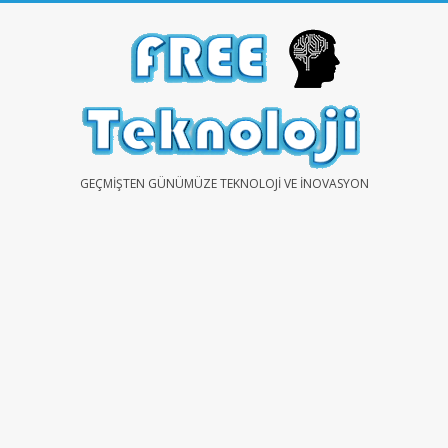
Skip
to
content
FREE
GEÇMIŞTEN GÜNÜMÜZE TEKNOLOJI VE İNOVASYON
TEKNOLOJİ