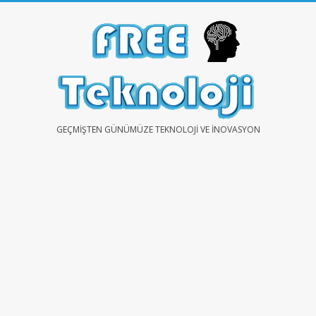
Skip
to
content
FREE
GEÇMIŞTEN GÜNÜMÜZE TEKNOLOJI VE İNOVASYON
TEKNOLOJİ