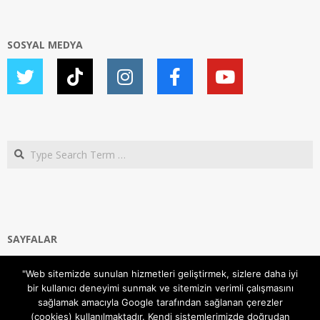
SOSYAL MEDYA
Search
SAYFALAR
Ana Sayfa
"Web sitemizde sunulan hizmetleri geliştirmek, sizlere daha iyi
Gizlilik ve Çerezler (Cookies) Politikası
bir kullanıcı deneyimi sunmak ve sitemizin verimli çalışmasını
Hakkımızda
sağlamak amacıyla Google tarafından sağlanan çerezler
İletişim Kanalları
(cookies) kullanılmaktadır. Kendi sistemlerimizde doğrudan