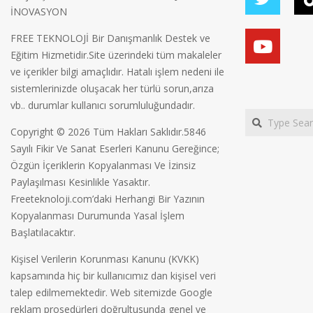
İNOVASYON
FREE TEKNOLOJİ Bir Danışmanlık Destek ve
Eğitim Hizmetidir.Site üzerindeki tüm makaleler
ve içerikler bilgi amaçlıdır. Hatalı işlem nedeni ile
sistemlerinizde oluşacak her türlü sorun,arıza
vb.. durumlar kullanıcı sorumluluğundadır.
Search
Copyright © 2026 Tüm Hakları Saklıdır.5846
Sayılı Fikir Ve Sanat Eserleri Kanunu Gereğince;
Özgün İçeriklerin Kopyalanması Ve İzinsiz
Paylaşılması Kesinlikle Yasaktır.
Freeteknoloji.com’daki Herhangi Bir Yazının
Kopyalanması Durumunda Yasal İşlem
Başlatılacaktır.
Kişisel Verilerin Korunması Kanunu (KVKK)
kapsamında hiç bir kullanıcımız dan kişisel veri
talep edilmemektedir. Web sitemizde Google
reklam prosedürleri doğrultusunda genel ve