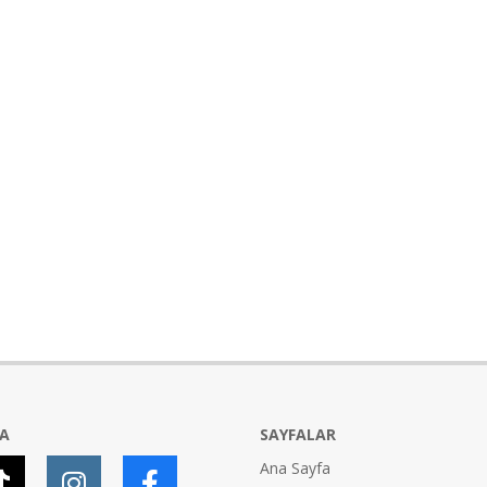
YA
SAYFALAR
Ana Sayfa