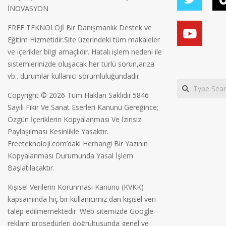
İNOVASYON
FREE TEKNOLOJİ Bir Danışmanlık Destek ve
Eğitim Hizmetidir.Site üzerindeki tüm makaleler
ve içerikler bilgi amaçlıdır. Hatalı işlem nedeni ile
sistemlerinizde oluşacak her türlü sorun,arıza
vb.. durumlar kullanıcı sorumluluğundadır.
Search
Copyright © 2026 Tüm Hakları Saklıdır.5846
Sayılı Fikir Ve Sanat Eserleri Kanunu Gereğince;
Özgün İçeriklerin Kopyalanması Ve İzinsiz
Paylaşılması Kesinlikle Yasaktır.
Freeteknoloji.com’daki Herhangi Bir Yazının
Kopyalanması Durumunda Yasal İşlem
Başlatılacaktır.
Kişisel Verilerin Korunması Kanunu (KVKK)
kapsamında hiç bir kullanıcımız dan kişisel veri
talep edilmemektedir. Web sitemizde Google
reklam prosedürleri doğrultusunda genel ve