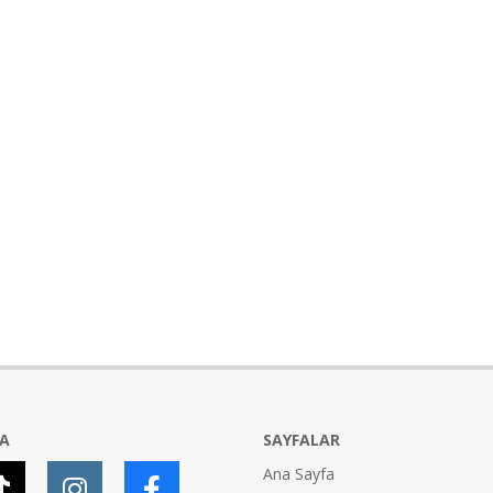
YA
SAYFALAR
Ana Sayfa