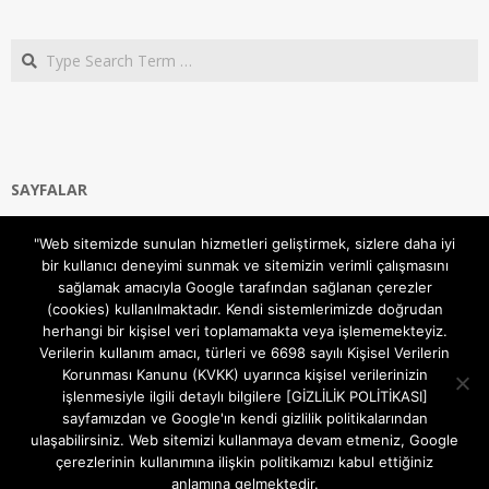
Search
SAYFALAR
Ana Sayfa
"Web sitemizde sunulan hizmetleri geliştirmek, sizlere daha iyi
Gizlilik ve Çerezler (Cookies) Politikası
bir kullanıcı deneyimi sunmak ve sitemizin verimli çalışmasını
Hakkımızda
sağlamak amacıyla Google tarafından sağlanan çerezler
İletişim Kanalları
(cookies) kullanılmaktadır. Kendi sistemlerimizde doğrudan
MODEM KURULUM
herhangi bir kişisel veri toplamamakta veya işlememekteyiz.
Verilerin kullanım amacı, türleri ve 6698 sayılı Kişisel Verilerin
TEKNİK DESTEK
Korunması Kanunu (KVKK) uyarınca kişisel verilerinizin
TELEVİZYON SİSTEMLERİ
işlenmesiyle ilgili detaylı bilgilere [GİZLİLİK POLİTİKASI]
sayfamızdan ve Google'ın kendi gizlilik politikalarından
ulaşabilirsiniz. Web sitemizi kullanmaya devam etmeniz, Google
çerezlerinin kullanımına ilişkin politikamızı kabul ettiğiniz
anlamına gelmektedir.