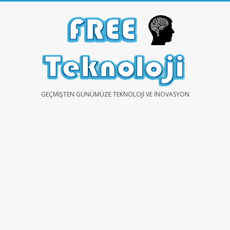
Skip
to
content
FREE
GEÇMIŞTEN GÜNÜMÜZE TEKNOLOJI VE İNOVASYON
TEKNOLOJİ