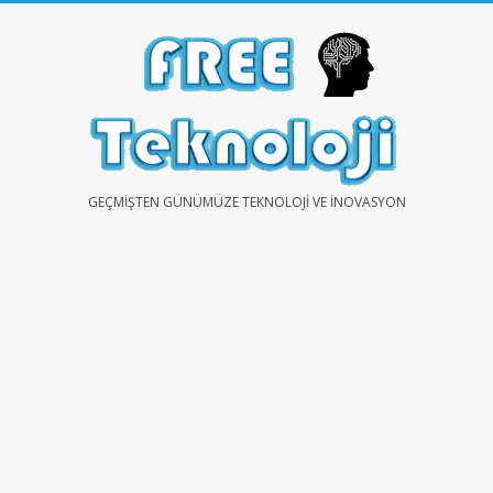
Skip
to
content
FREE
GEÇMIŞTEN GÜNÜMÜZE TEKNOLOJI VE İNOVASYON
TEKNOLOJİ