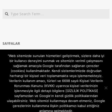
Search
SAYFALAR
Ana Sayfa
"Web sitemizde sunulan hizmetleri geliştirmek, sizlere daha iyi
Gizlilik ve Çerezler (Cookies) Politikası
bir kullanıcı deneyimi sunmak ve sitemizin verimli çalışmasını
Hakkımızda
sağlamak amacıyla Google tarafından sağlanan çerezler
İletişim Kanalları
(cookies) kullanılmaktadır. Kendi sistemlerimizde doğrudan
MODEM KURULUM
herhangi bir kişisel veri toplamamakta veya işlememekteyiz.
Verilerin kullanım amacı, türleri ve 6698 sayılı Kişisel Verilerin
TEKNİK DESTEK
Korunması Kanunu (KVKK) uyarınca kişisel verilerinizin
TELEVİZYON SİSTEMLERİ
işlenmesiyle ilgili detaylı bilgilere [GİZLİLİK POLİTİKASI]
sayfamızdan ve Google'ın kendi gizlilik politikalarından
ulaşabilirsiniz. Web sitemizi kullanmaya devam etmeniz, Google
çerezlerinin kullanımına ilişkin politikamızı kabul ettiğiniz
anlamına gelmektedir.