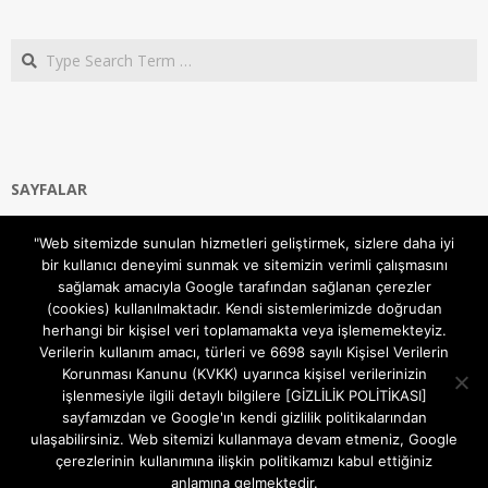
Search
SAYFALAR
Ana Sayfa
"Web sitemizde sunulan hizmetleri geliştirmek, sizlere daha iyi
Gizlilik ve Çerezler (Cookies) Politikası
bir kullanıcı deneyimi sunmak ve sitemizin verimli çalışmasını
Hakkımızda
sağlamak amacıyla Google tarafından sağlanan çerezler
İletişim Kanalları
(cookies) kullanılmaktadır. Kendi sistemlerimizde doğrudan
MODEM KURULUM
herhangi bir kişisel veri toplamamakta veya işlememekteyiz.
Verilerin kullanım amacı, türleri ve 6698 sayılı Kişisel Verilerin
TEKNİK DESTEK
Korunması Kanunu (KVKK) uyarınca kişisel verilerinizin
TELEVİZYON SİSTEMLERİ
işlenmesiyle ilgili detaylı bilgilere [GİZLİLİK POLİTİKASI]
sayfamızdan ve Google'ın kendi gizlilik politikalarından
ulaşabilirsiniz. Web sitemizi kullanmaya devam etmeniz, Google
çerezlerinin kullanımına ilişkin politikamızı kabul ettiğiniz
anlamına gelmektedir.