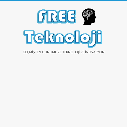
Skip
to
content
FREE
GEÇMIŞTEN GÜNÜMÜZE TEKNOLOJI VE İNOVASYON
TEKNOLOJİ