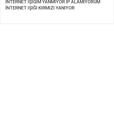
İNTERNET IŞIĞIM YANMIYOR IP ALAMIYORUM
İNTERNET IŞIĞI KIRMIZI YANIYOR
2020-
10-
04