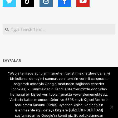
Search
SAYFALAR
Ana Sayfa
"Web sitemizde sunulan hizmetleri geliştirmek, sizlere daha iyi
Gizlilik ve Çerezler (Cookies) Politikası
bir kullanıcı deneyimi sunmak ve sitemizin verimli çalışmasını
Hakkımızda
sağlamak amacıyla Google tarafından sağlanan çerezler
İletişim Kanalları
(cookies) kullanılmaktadır. Kendi sistemlerimizde doğrudan
MODEM KURULUM
herhangi bir kişisel veri toplamamakta veya işlememekteyiz.
Verilerin kullanım amacı, türleri ve 6698 sayılı Kişisel Verilerin
TEKNİK DESTEK
Korunması Kanunu (KVKK) uyarınca kişisel verilerinizin
TELEVİZYON SİSTEMLERİ
işlenmesiyle ilgili detaylı bilgilere [GİZLİLİK POLİTİKASI]
sayfamızdan ve Google'ın kendi gizlilik politikalarından