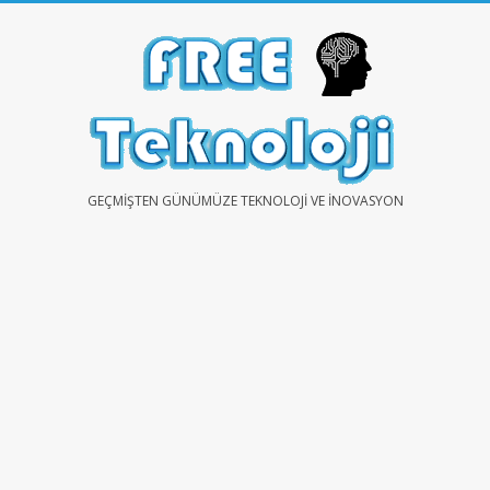
Skip
to
content
FREE
GEÇMIŞTEN GÜNÜMÜZE TEKNOLOJI VE İNOVASYON
TEKNOLOJİ