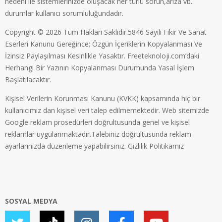
nedeni ile sistemlerinizde oluşacak her türlü sorun,arıza vb..
durumlar kullanıcı sorumluluğundadır.
Copyright © 2026 Tüm Hakları Saklıdır.5846 Sayılı Fikir Ve Sanat
Eserleri Kanunu Gereğince; Özgün İçeriklerin Kopyalanması Ve
İzinsiz Paylaşılması Kesinlikle Yasaktır. Freeteknoloji.com’daki
Herhangi Bir Yazının Kopyalanması Durumunda Yasal İşlem
Başlatılacaktır.
Kişisel Verilerin Korunması Kanunu (KVKK) kapsamında hiç bir
kullanıcımız dan kişisel veri talep edilmemektedir. Web sitemizde
Google reklam prosedürleri doğrultusunda genel ve kişisel
reklamlar uygulanmaktadır.Talebiniz doğrultusunda reklam
ayarlarınızda düzenleme yapabilirsiniz.
Gizlilik Politikamız
SOSYAL MEDYA