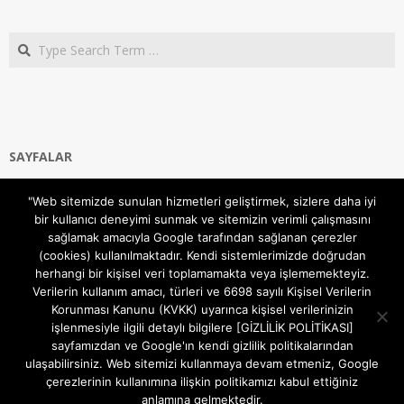
Search
SAYFALAR
Ana Sayfa
"Web sitemizde sunulan hizmetleri geliştirmek, sizlere daha iyi
Gizlilik ve Çerezler (Cookies) Politikası
bir kullanıcı deneyimi sunmak ve sitemizin verimli çalışmasını
Hakkımızda
sağlamak amacıyla Google tarafından sağlanan çerezler
İletişim Kanalları
(cookies) kullanılmaktadır. Kendi sistemlerimizde doğrudan
MODEM KURULUM
herhangi bir kişisel veri toplamamakta veya işlememekteyiz.
Verilerin kullanım amacı, türleri ve 6698 sayılı Kişisel Verilerin
TEKNİK DESTEK
Korunması Kanunu (KVKK) uyarınca kişisel verilerinizin
TELEVİZYON SİSTEMLERİ
işlenmesiyle ilgili detaylı bilgilere [GİZLİLİK POLİTİKASI]
sayfamızdan ve Google'ın kendi gizlilik politikalarından
ulaşabilirsiniz. Web sitemizi kullanmaya devam etmeniz, Google
çerezlerinin kullanımına ilişkin politikamızı kabul ettiğiniz
anlamına gelmektedir.