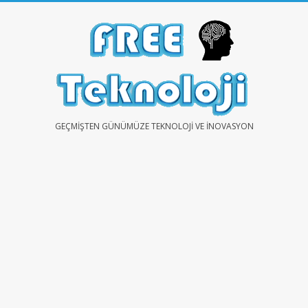
Skip
to
content
FREE
GEÇMIŞTEN GÜNÜMÜZE TEKNOLOJI VE İNOVASYON
TEKNOLOJİ