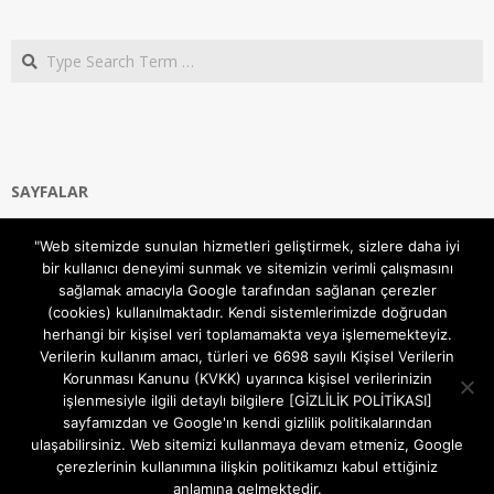
Search
SAYFALAR
Ana Sayfa
"Web sitemizde sunulan hizmetleri geliştirmek, sizlere daha iyi
Gizlilik ve Çerezler (Cookies) Politikası
bir kullanıcı deneyimi sunmak ve sitemizin verimli çalışmasını
Hakkımızda
sağlamak amacıyla Google tarafından sağlanan çerezler
İletişim Kanalları
(cookies) kullanılmaktadır. Kendi sistemlerimizde doğrudan
MODEM KURULUM
herhangi bir kişisel veri toplamamakta veya işlememekteyiz.
Verilerin kullanım amacı, türleri ve 6698 sayılı Kişisel Verilerin
TEKNİK DESTEK
Korunması Kanunu (KVKK) uyarınca kişisel verilerinizin
TELEVİZYON SİSTEMLERİ
işlenmesiyle ilgili detaylı bilgilere [GİZLİLİK POLİTİKASI]
sayfamızdan ve Google'ın kendi gizlilik politikalarından
ulaşabilirsiniz. Web sitemizi kullanmaya devam etmeniz, Google
çerezlerinin kullanımına ilişkin politikamızı kabul ettiğiniz
anlamına gelmektedir.