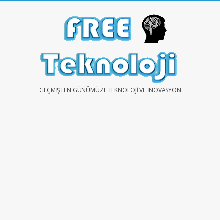
Skip
to
content
FREE
GEÇMIŞTEN GÜNÜMÜZE TEKNOLOJI VE İNOVASYON
TEKNOLOJİ