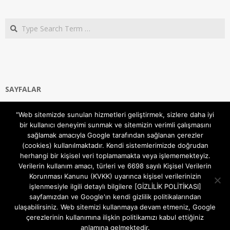
Search
SAYFALAR
Ana Sayfa
"Web sitemizde sunulan hizmetleri geliştirmek, sizlere daha iyi
Gizlilik ve Çerezler (Cookies) Politikası
bir kullanıcı deneyimi sunmak ve sitemizin verimli çalışmasını
Hakkımızda
sağlamak amacıyla Google tarafından sağlanan çerezler
İletişim Kanalları
(cookies) kullanılmaktadır. Kendi sistemlerimizde doğrudan
MODEM KURULUM
herhangi bir kişisel veri toplamamakta veya işlememekteyiz.
Verilerin kullanım amacı, türleri ve 6698 sayılı Kişisel Verilerin
TEKNİK DESTEK
Korunması Kanunu (KVKK) uyarınca kişisel verilerinizin
TELEVİZYON SİSTEMLERİ
işlenmesiyle ilgili detaylı bilgilere [GİZLİLİK POLİTİKASI]
sayfamızdan ve Google'ın kendi gizlilik politikalarından
ulaşabilirsiniz. Web sitemizi kullanmaya devam etmeniz, Google
çerezlerinin kullanımına ilişkin politikamızı kabul ettiğiniz
anlamına gelmektedir.