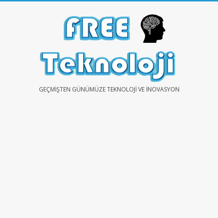
Skip
to
content
FREE
GEÇMIŞTEN GÜNÜMÜZE TEKNOLOJI VE İNOVASYON
TEKNOLOJİ