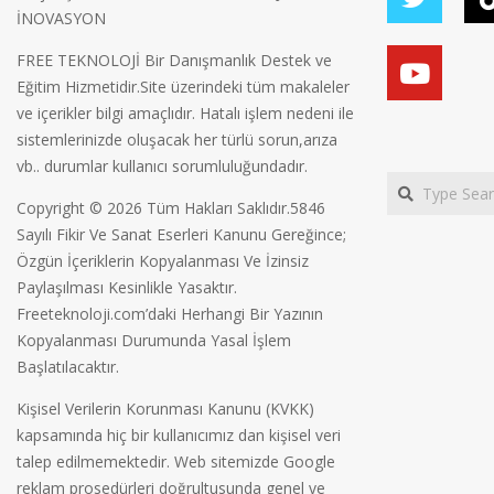
İNOVASYON
FREE TEKNOLOJİ Bir Danışmanlık Destek ve
Eğitim Hizmetidir.Site üzerindeki tüm makaleler
ve içerikler bilgi amaçlıdır. Hatalı işlem nedeni ile
sistemlerinizde oluşacak her türlü sorun,arıza
vb.. durumlar kullanıcı sorumluluğundadır.
Search
Copyright © 2026 Tüm Hakları Saklıdır.5846
Sayılı Fikir Ve Sanat Eserleri Kanunu Gereğince;
Özgün İçeriklerin Kopyalanması Ve İzinsiz
Paylaşılması Kesinlikle Yasaktır.
Freeteknoloji.com’daki Herhangi Bir Yazının
Kopyalanması Durumunda Yasal İşlem
Başlatılacaktır.
Kişisel Verilerin Korunması Kanunu (KVKK)
kapsamında hiç bir kullanıcımız dan kişisel veri
talep edilmemektedir. Web sitemizde Google
reklam prosedürleri doğrultusunda genel ve