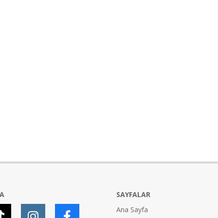
YA
SAYFALAR
Ana Sayfa