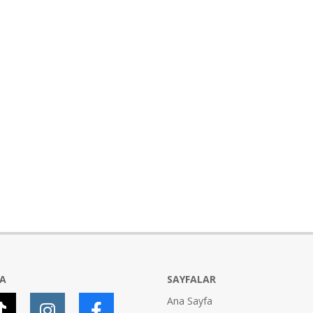
YA
SAYFALAR
Ana Sayfa