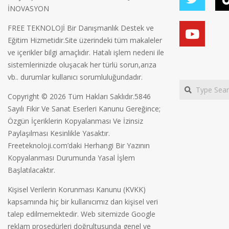
İNOVASYON
FREE TEKNOLOJİ Bir Danışmanlık Destek ve
Eğitim Hizmetidir.Site üzerindeki tüm makaleler
ve içerikler bilgi amaçlıdır. Hatalı işlem nedeni ile
sistemlerinizde oluşacak her türlü sorun,arıza
vb.. durumlar kullanıcı sorumluluğundadır.
Search
Copyright © 2026 Tüm Hakları Saklıdır.5846
Sayılı Fikir Ve Sanat Eserleri Kanunu Gereğince;
Özgün İçeriklerin Kopyalanması Ve İzinsiz
Paylaşılması Kesinlikle Yasaktır.
Freeteknoloji.com’daki Herhangi Bir Yazının
Kopyalanması Durumunda Yasal İşlem
Başlatılacaktır.
Kişisel Verilerin Korunması Kanunu (KVKK)
kapsamında hiç bir kullanıcımız dan kişisel veri
talep edilmemektedir. Web sitemizde Google
reklam prosedürleri doğrultusunda genel ve