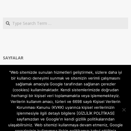
Search
SAYFALAR
Ana Sayfa
"Web sitemizde sunulan hizmetleri geliştirmek, sizlere daha iyi
Gizlilik ve Çerezler (Cookies) Politikası
bir kullanıcı deneyimi sunmak ve sitemizin verimli çalışmasını
Hakkımızda
sağlamak amacıyla Google tarafından sağlanan çerezler
İletişim Kanalları
(cookies) kullanılmaktadır. Kendi sistemlerimizde doğrudan
MODEM KURULUM
herhangi bir kişisel veri toplamamakta veya işlememekteyiz.
Verilerin kullanım amacı, türleri ve 6698 sayılı Kişisel Verilerin
TEKNİK DESTEK
Korunması Kanunu (KVKK) uyarınca kişisel verilerinizin
TELEVİZYON SİSTEMLERİ
işlenmesiyle ilgili detaylı bilgilere [GİZLİLİK POLİTİKASI]
sayfamızdan ve Google'ın kendi gizlilik politikalarından
ulaşabilirsiniz. Web sitemizi kullanmaya devam etmeniz, Google
çerezlerinin kullanımına ilişkin politikamızı kabul ettiğiniz