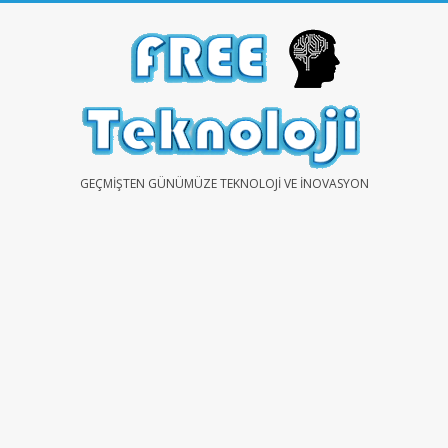
Skip
to
content
FREE
GEÇMIŞTEN GÜNÜMÜZE TEKNOLOJI VE İNOVASYON
TEKNOLOJİ