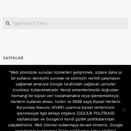
Search
SAYFALAR
Ana Sayfa
"Web sitemizde sunulan hizmetleri geliştirmek, sizlere daha iyi
Gizlilik ve Çerezler (Cookies) Politikası
bir kullanıcı deneyimi sunmak ve sitemizin verimli çalışmasını
Hakkımızda
sağlamak amacıyla Google tarafından sağlanan çerezler
İletişim Kanalları
(cookies) kullanılmaktadır. Kendi sistemlerimizde doğrudan
MODEM KURULUM
herhangi bir kişisel veri toplamamakta veya işlememekteyiz.
Verilerin kullanım amacı, türleri ve 6698 sayılı Kişisel Verilerin
TEKNİK DESTEK
Korunması Kanunu (KVKK) uyarınca kişisel verilerinizin
TELEVİZYON SİSTEMLERİ
işlenmesiyle ilgili detaylı bilgilere [GİZLİLİK POLİTİKASI]
sayfamızdan ve Google'ın kendi gizlilik politikalarından
ulaşabilirsiniz. Web sitemizi kullanmaya devam etmeniz, Google
çerezlerinin kullanımına ilişkin politikamızı kabul ettiğiniz