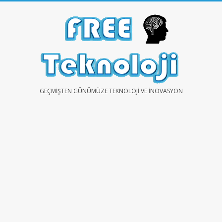
Skip
to
content
FREE
GEÇMIŞTEN GÜNÜMÜZE TEKNOLOJI VE İNOVASYON
TEKNOLOJİ