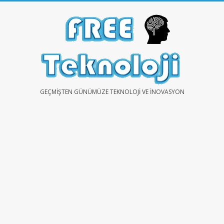
Skip
to
content
FREE
GEÇMIŞTEN GÜNÜMÜZE TEKNOLOJI VE İNOVASYON
TEKNOLOJİ