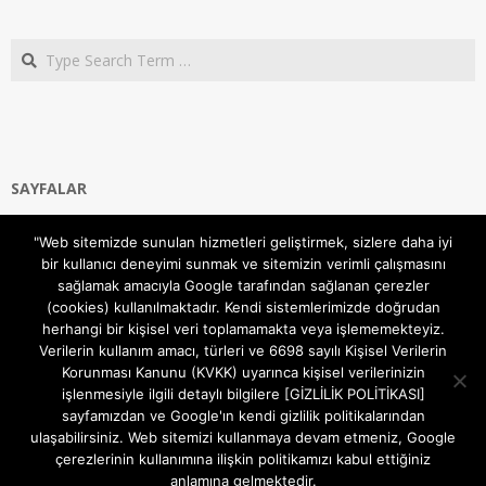
Search
SAYFALAR
Ana Sayfa
"Web sitemizde sunulan hizmetleri geliştirmek, sizlere daha iyi
Gizlilik ve Çerezler (Cookies) Politikası
bir kullanıcı deneyimi sunmak ve sitemizin verimli çalışmasını
Hakkımızda
sağlamak amacıyla Google tarafından sağlanan çerezler
İletişim Kanalları
(cookies) kullanılmaktadır. Kendi sistemlerimizde doğrudan
MODEM KURULUM
herhangi bir kişisel veri toplamamakta veya işlememekteyiz.
Verilerin kullanım amacı, türleri ve 6698 sayılı Kişisel Verilerin
TEKNİK DESTEK
Korunması Kanunu (KVKK) uyarınca kişisel verilerinizin
TELEVİZYON SİSTEMLERİ
işlenmesiyle ilgili detaylı bilgilere [GİZLİLİK POLİTİKASI]
sayfamızdan ve Google'ın kendi gizlilik politikalarından
ulaşabilirsiniz. Web sitemizi kullanmaya devam etmeniz, Google
çerezlerinin kullanımına ilişkin politikamızı kabul ettiğiniz
anlamına gelmektedir.