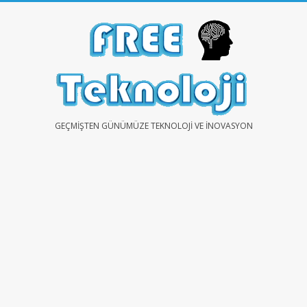
Skip
to
content
FREE
GEÇMIŞTEN GÜNÜMÜZE TEKNOLOJI VE İNOVASYON
TEKNOLOJİ