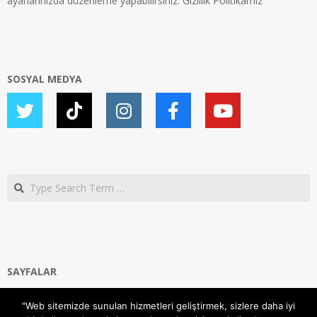
ayarlarınızda düzenleme yapabilirsiniz.
Gizlilik Politikamız
SOSYAL MEDYA
Search
SAYFALAR
Ana Sayfa
"Web sitemizde sunulan hizmetleri geliştirmek, sizlere daha iyi
Gizlilik ve Çerezler (Cookies) Politikası