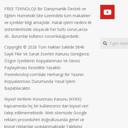
FREE TEKNOLOJİ Bir Danışmanlık Destek ve
Eğitim Hizmetidir.Site üzerindeki tüm makaleler
ve içerikler bilgi amaçlıdır. Hatalı işlem nedeni ile
sistemlerinizde oluşacak her türlü sorun,arıza
vb.. durumlar kullanıcı sorumluluğundadır.
Search
Copyright © 2026 Tüm Hakları Saklıdır.5846
Sayılı Fikir Ve Sanat Eserleri Kanunu Gereğince;
Özgün İçeriklerin Kopyalanması Ve İzinsiz
Paylaşılması Kesinlikle Yasaktır.
Freeteknoloji.com’daki Herhangi Bir Yazının
Kopyalanması Durumunda Yasal İşlem
Başlatılacaktır.
Kişisel Verilerin Korunması Kanunu (KVKK)
kapsamında hiç bir kullanıcımız dan kişisel veri
talep edilmemektedir. Web sitemizde Google
reklam prosedürleri doğrultusunda genel ve
kişisel reklamlar uygulanmaktadır.Talebiniz